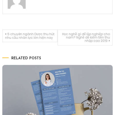
Điều
5 chuyên ngành Dược thu hút
Học nghề gì để lập nghiệp cho
nam? Nghề dễ kiếm tiền thu
nhu cầu nhân lực lớn hiện nay
nhập cao 2019
hướng
bài
RELATED POSTS
viết