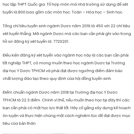
học tập THPT Quốc gia. Tổ hợp môn mà nhà trường sử dụng để xét
tuyển là B00 bao gồm các môn học: Toán – Hóa học – Sinh học.
Tổng chỉ tiêu tuyển sinh ngành Dược năm 2019 là 450 với 22 chỉ tiêu
xét tuyển thẳng. Mã ngành Dược mà các bạn cần phải ghi vào trong
hồ sơ đăng ký xét tuyển là: 7720201.
Điều kiện đăng ký xét tuyển vào ngành học này là các bạn cần phải
tốt nghiệp THPT, có mong muốn theo học ngành Dược tại Trường
đại học Y Dược TPHCM và phải đạt được ngưỡng điểm đảm bảo
chất lượng đào tạo theo quy định của hội đồng tuyển sinh.
Điểm chuẩn ngành Dược năm 2018 tại Trường đại học Y Dược
TPHCM là 22.3 điểm. Chính vì thế, nếu muốn theo học tại đây thì các
bạn cần phải có một học lực thật tốt. Hãy cố gắng xây dựng kế hoạch
ôn luyện và thực hiện chúng một cách nghiêm túc để đạt được mục
tiêu của bản thân.