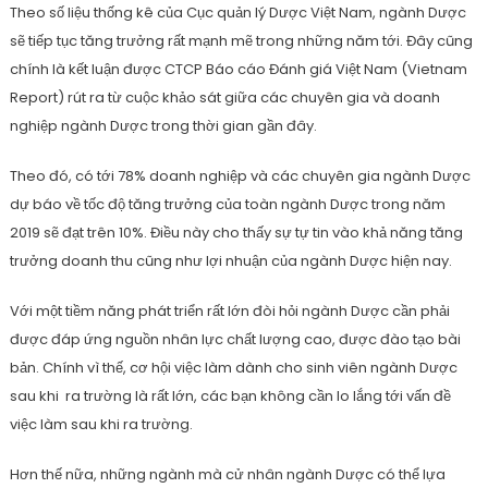
Theo số liệu thống kê của Cục quản lý Dược Việt Nam, ngành Dược
sẽ tiếp tục tăng trưởng rất mạnh mẽ trong những năm tới. Đây cũng
chính là kết luận được CTCP Báo cáo Đánh giá Việt Nam (Vietnam
Report) rút ra từ cuộc khảo sát giữa các chuyên gia và doanh
nghiệp ngành Dược trong thời gian gần đây.
Theo đó, có tới 78% doanh nghiệp và các chuyên gia ngành Dược
dự báo về tốc độ tăng trưởng của toàn ngành Dược trong năm
2019 sẽ đạt trên 10%. Điều này cho thấy sự tự tin vào khả năng tăng
trưởng doanh thu cũng như lợi nhuận của ngành Dược hiện nay.
Với một tiềm năng phát triển rất lớn đòi hỏi ngành Dược cần phải
được đáp ứng nguồn nhân lực chất lượng cao, được đào tạo bài
bản. Chính vì thế, cơ hội việc làm dành cho sinh viên ngành Dược
sau khi ra trường là rất lớn, các bạn không cần lo lắng tới vấn đề
việc làm sau khi ra trường.
Hơn thế nữa, những ngành mà cử nhân ngành Dược có thể lựa