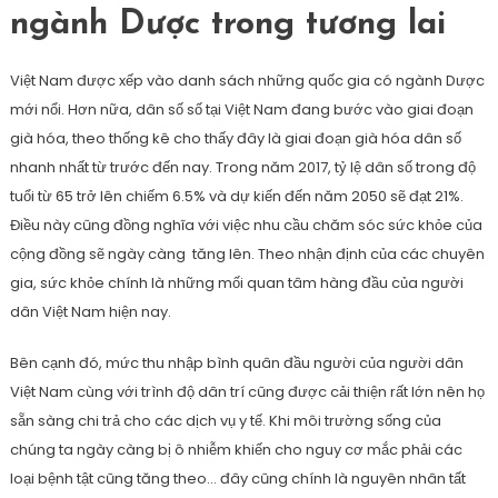
ngành Dược trong tương lai
Việt Nam được xếp vào danh sách những quốc gia có ngành Dược
mới nổi. Hơn nữa, dân số số tại Việt Nam đang bước vào giai đoạn
già hóa, theo thống kê cho thấy đây là giai đoạn già hóa dân số
nhanh nhất từ trước đến nay. Trong năm 2017, tỷ lệ dân số trong độ
tuổi từ 65 trở lên chiếm 6.5% và dự kiến đến năm 2050 sẽ đạt 21%.
Điều này cũng đồng nghĩa với việc nhu cầu chăm sóc sức khỏe của
cộng đồng sẽ ngày càng tăng lên. Theo nhận định của các chuyên
gia, sức khỏe chính là những mối quan tâm hàng đầu của người
dân Việt Nam hiện nay.
Bên cạnh đó, mức thu nhập bình quân đầu người của người dân
Việt Nam cùng với trình độ dân trí cũng được cải thiện rất lớn nên họ
sẵn sàng chi trả cho các dịch vụ y tế. Khi môi trường sống của
chúng ta ngày càng bị ô nhiễm khiến cho nguy cơ mắc phải các
loại bệnh tật cũng tăng theo… đây cũng chính là nguyên nhân tất