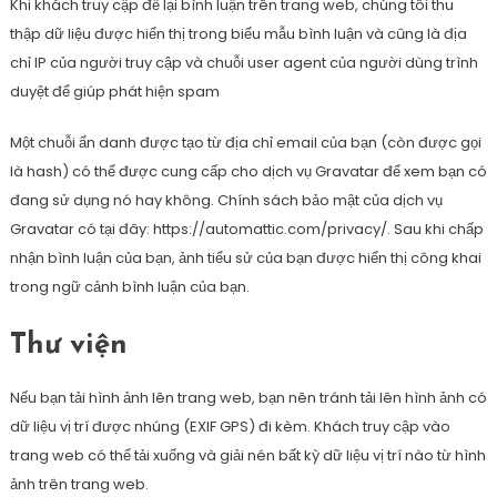
Khi khách truy cập để lại bình luận trên trang web, chúng tôi thu
thập dữ liệu được hiển thị trong biểu mẫu bình luận và cũng là địa
chỉ IP của người truy cập và chuỗi user agent của người dùng trình
duyệt để giúp phát hiện spam
Một chuỗi ẩn danh được tạo từ địa chỉ email của bạn (còn được gọi
là hash) có thể được cung cấp cho dịch vụ Gravatar để xem bạn có
đang sử dụng nó hay không. Chính sách bảo mật của dịch vụ
Gravatar có tại đây: https://automattic.com/privacy/. Sau khi chấp
nhận bình luận của bạn, ảnh tiểu sử của bạn được hiển thị công khai
trong ngữ cảnh bình luận của bạn.
Thư viện
Nếu bạn tải hình ảnh lên trang web, bạn nên tránh tải lên hình ảnh có
dữ liệu vị trí được nhúng (EXIF GPS) đi kèm. Khách truy cập vào
trang web có thể tải xuống và giải nén bất kỳ dữ liệu vị trí nào từ hình
ảnh trên trang web.