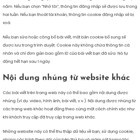
năm. Nếu bạn chọn “Nhớ tôi”, thông tin đăng nhập sẽ được lưu trong
hai tuần. Nếu bạn thoát tài khoản, thông tin cookie đăng nhập sẽ bị
xoá.
Nếu bạn sửa hoặc công bố bài viết, một bản cookie bổ sung sẽ
được lưu trong trình duyệt. Cookie này không chứa thông tin cá
nhân và chỉ đơn giản bao gồm ID của bài viết bạn đã sửa. Nó tự
động hết hạn sau 1 ngày.
Nội dung nhúng từ website khác
Các bài viết trên trang web này có thể bao gồm nội dung được
nhúng (ví dụ: video, hình ảnh, bài viết, v.v.). Nội dung được nhúng từ
các trang web khác hoạt động theo cùng một cách chính xác như
khi khách truy cập đã truy cập trang web khác.
Những website này có thể thu thập dữ liệu về bạn, sử dụng cookie,
nhúng các trình theo dõi của bên thứ ba và giám sát tương tác