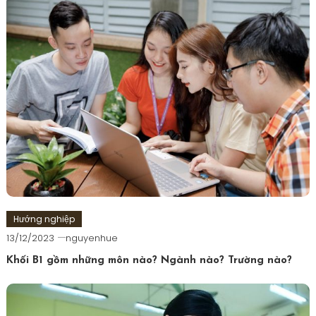
viết
Hướng nghiệp
13/12/2023
nguyenhue
Khối B1 gồm những môn nào? Ngành nào? Trường nào?