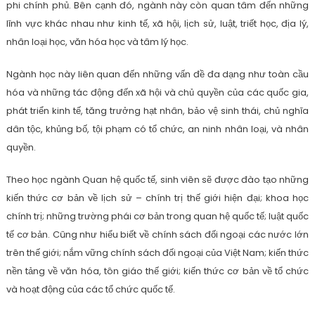
phi chính phủ. Bên cạnh đó, ngành này còn quan tâm đến những
lĩnh vực khác nhau như kinh tế, xã hội, lịch sử, luật, triết học, địa lý,
nhân loại học, văn hóa học và tâm lý học.
Ngành học này liên quan đến những vấn đề đa dạng như toàn cầu
hóa và những tác động đến xã hội và chủ quyền của các quốc gia,
phát triển kinh tế, tăng trưởng hạt nhân, bảo vệ sinh thái, chủ nghĩa
dân tộc, khủng bố, tội phạm có tổ chức, an ninh nhân loại, và nhân
quyền.
Theo học ngành Quan hệ quốc tế, sinh viên sẽ được đào tạo những
kiến thức cơ bản về lịch sử – chính trị thế giới hiện đại; khoa học
chính trị; những trường phái cơ bản trong quan hệ quốc tế; luật quốc
tế cơ bản. Cũng như hiểu biết về chính sách đối ngoại các nước lớn
trên thế giới; nắm vững chính sách đối ngoại của Việt Nam; kiến thức
nền tảng về văn hóa, tôn giáo thế giới; kiến thức cơ bản về tổ chức
và hoạt động của các tổ chức quốc tế.