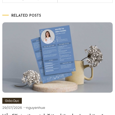
hướng
RELATED POSTS
bài
viết
Giáo Dục
29/07/2026
nguyenhue