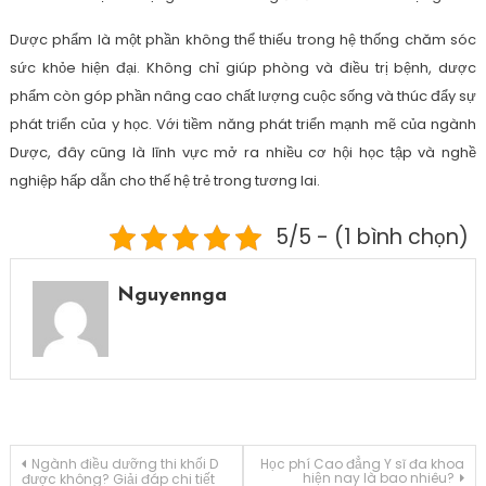
Dược phẩm là một phần không thể thiếu trong hệ thống chăm sóc
sức khỏe hiện đại. Không chỉ giúp phòng và điều trị bệnh, dược
phẩm còn góp phần nâng cao chất lượng cuộc sống và thúc đẩy sự
phát triển của y học. Với tiềm năng phát triển mạnh mẽ của ngành
Dược, đây cũng là lĩnh vực mở ra nhiều cơ hội học tập và nghề
nghiệp hấp dẫn cho thế hệ trẻ trong tương lai.
5/5 - (1 bình chọn)
Nguyennga
Điều
Ngành điều dưỡng thi khối D
Học phí Cao đẳng Y sĩ đa khoa
hiện nay là bao nhiêu?
được không? Giải đáp chi tiết