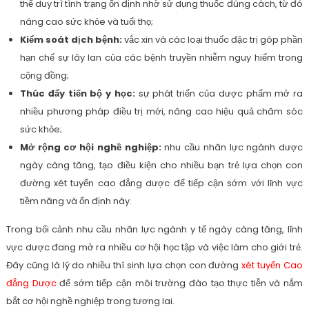
thể duy trì tình trạng ổn định nhờ sử dụng thuốc đúng cách, từ đó
nâng cao sức khỏe và tuổi thọ;
Kiểm soát dịch bệnh:
vắc xin và các loại thuốc đặc trị góp phần
hạn chế sự lây lan của các bệnh truyền nhiễm nguy hiểm trong
cộng đồng;
Thúc đẩy tiến bộ y học:
sự phát triển của dược phẩm mở ra
nhiều phương pháp điều trị mới, nâng cao hiệu quả chăm sóc
sức khỏe;
Mở rộng cơ hội nghề nghiệp:
nhu cầu nhân lực ngành dược
ngày càng tăng, tạo điều kiện cho nhiều bạn trẻ lựa chọn con
đường xét tuyển cao đẳng dược để tiếp cận sớm với lĩnh vực
tiềm năng và ổn định này.
Trong bối cảnh nhu cầu nhân lực ngành y tế ngày càng tăng, lĩnh
vực dược đang mở ra nhiều cơ hội học tập và việc làm cho giới trẻ.
Đây cũng là lý do nhiều thí sinh lựa chọn con đường
xét tuyển Cao
đẳng Dược
để sớm tiếp cận môi trường đào tạo thực tiễn và nắm
bắt cơ hội nghề nghiệp trong tương lai.