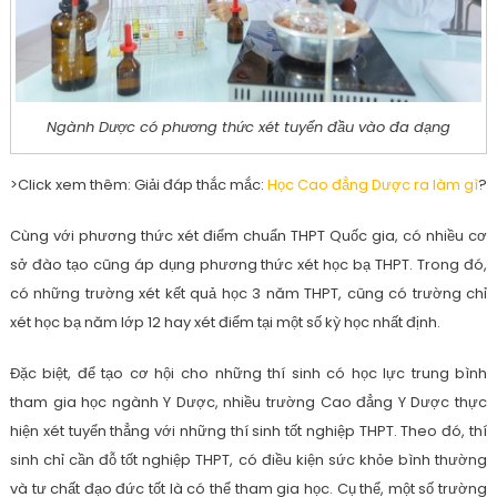
Ngành Dược có phương thức xét tuyển đầu vào đa dạng
>Click xem thêm: Giải đáp thắc mắc:
Học Cao đẳng Dược ra làm gì
?
Cùng với phương thức xét điểm chuẩn THPT Quốc gia, có nhiều cơ
sở đào tạo cũng áp dụng phương thức xét học bạ THPT. Trong đó,
có những trường xét kết quả học 3 năm THPT, cũng có trường chỉ
xét học bạ năm lớp 12 hay xét điểm tại một số kỳ học nhất định.
Đặc biệt, để tạo cơ hội cho những thí sinh có học lực trung bình
tham gia học ngành Y Dược, nhiều trường Cao đẳng Y Dược thực
hiện xét tuyển thẳng với những thí sinh tốt nghiệp THPT. Theo đó, thí
sinh chỉ cần đỗ tốt nghiệp THPT, có điều kiện sức khỏe bình thường
và tư chất đạo đức tốt là có thể tham gia học. Cụ thể, một số trường