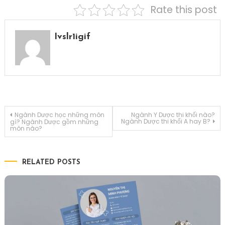
Rate this post
Ivslr1igif
Điều
Ngành Dược học những môn
Ngành Y Dược thi khối nào?
Ngành Dược thi khối A hay B?
gì? Ngành Dược gồm những
môn nào?
hướng
bài
RELATED POSTS
viết