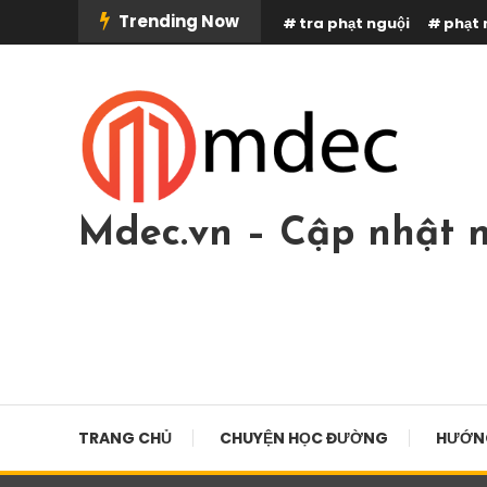
Skip
Trending Now
tra phạt nguội
phạt 
To
Content
Mdec.vn – Cập nhật n
TRANG CHỦ
CHUYỆN HỌC ĐƯỜNG
HƯỚN