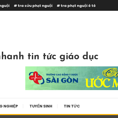
nguội
tra cứu phạt nguội
tra phạt nguội ô tô
hanh tin tức giáo dục
G NGHIỆP
TUYỂN SINH
TIN TỨC