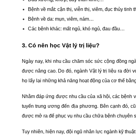
Bệnh về mắt: cận thị, viễn thị, viêm, đục thủy tinh
Bệnh về da: mụn, viêm, nám…
Các bệnh khác: mất ngủ, khó ngủ, đau đầu…
3. Có nên học Vật lý trị liệu?
Ngày nay, khi nhu cầu chăm sóc sức cộng đồng ngày 
được nâng cao. Do đó, ngành Vật lý trị liệu ra đời 
họ lấy lại những khả năng hoạt động của cơ thể bằ
Nhằm đáp ứng được nhu cầu của xã hội, các bệnh việ
tuyến trung ương đến địa phương. Bên cạnh đó, cũn
được mở ra để phục vụ nhu cầu chữa bệnh chuyên s
Tuy nhiên, hiện nay, đội ngũ nhân lực ngành kỹ thuật