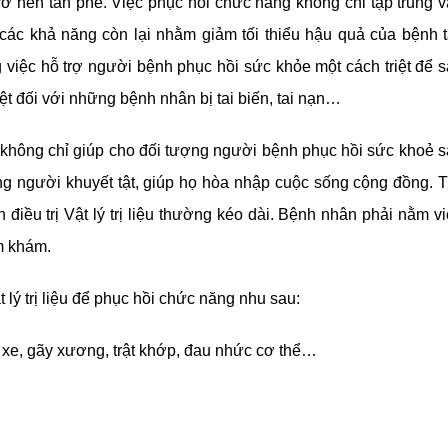
ở nên tàn phế. Việc phục hồi chức năng không chỉ tập trung 
ác khả năng còn lại nhằm giảm tối thiểu hậu quả của bệnh t
rong việc hỗ trợ người bệnh phục hồi sức khỏe một cách triệt để 
t đối với những bệnh nhân bị tai biến, tai nạn…
 không chỉ giúp cho đối tượng người bệnh phục hồi sức khoẻ 
ng người khuyết tật, giúp họ hòa nhập cuộc sống cộng đồng. 
 điều trị Vật lý trị liệu thường kéo dài. Bệnh nhân phải nằm v
m khám.
lý trị liệu để phục hồi chức năng nhu sau:
 xe, gãy xương, trật khớp, đau nhức cơ thể…