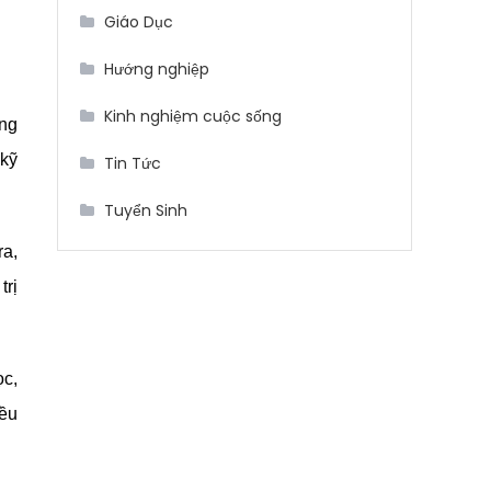
Giáo Dục
Hướng nghiệp
Kinh nghiệm cuộc sống
ộng
 kỹ
Tin Tức
Tuyển Sinh
ra,
trị
ọc,
iều