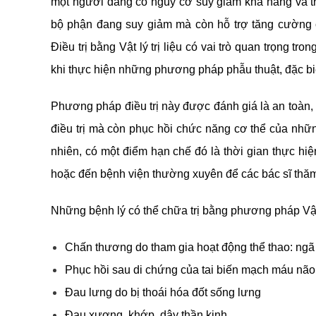
một người đang có nguy cơ suy giảm khả năng và tr
bộ phận đang suy giảm mà còn hỗ trợ tăng cường c
Điều trị bằng Vật lý trị liệu có vai trò quan trọng t
khi thực hiện những phương pháp phẫu thuật, đặc biệ
Phương pháp điều trị này được đánh giá là an toàn,
điều trị mà còn phục hồi chức năng cơ thể của nhữ
nhiên, có một điểm hạn chế đó là thời gian thực hiện
hoặc đến bệnh viện thường xuyên để các bác sĩ thă
Những bệnh lý có thể chữa trị bằng phương pháp Vật 
Chấn thương do tham gia hoạt động thể thao: ngã
Phục hồi sau di chứng của tai biến mạch máu não
Đau lưng do bị thoái hóa đốt sống lưng
Đau xương, khớp, dây thần kinh,…