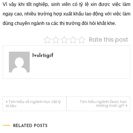
Vì vậy khi tốt nghiệp, sinh viên có tỷ lệ xin được việc làm
ngay cao, nhiều trường hợp xuất khẩu lao động với việc làm
đúng chuyên ngành ra các thị trường đòi hỏi khắt khe.
Rate this post
Ivslr1igif
Điều
Tìm hiểu về ngành học Vật lý
Tìm hiểu ngành Dược học
những môn gì?
trị liệu
hướng
RELATED POSTS
bài