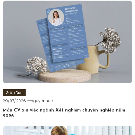
viết
Giáo Dục
29/07/2026
nguyenhue
Mẫu CV xin việc ngành Xét nghiệm chuyên nghiệp năm
2026