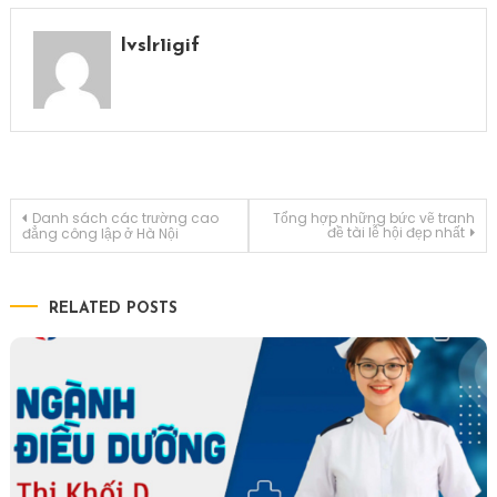
Ivslr1igif
Điều
Danh sách các trường cao
Tổng hợp những bức vẽ tranh
đề tài lễ hội đẹp nhất
đẳng công lập ở Hà Nội
hướng
RELATED POSTS
bài
viết