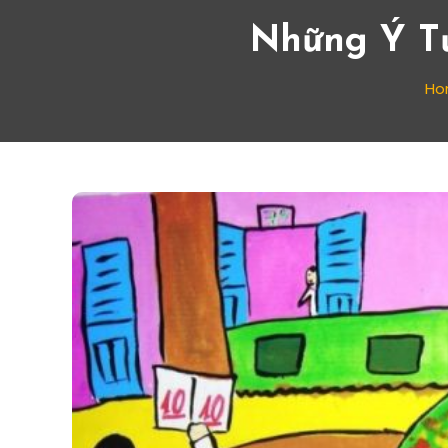
Những Ý Tư
Ho