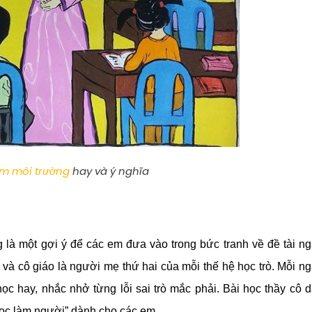
iễm môi trường
hay và ý nghĩa
 là một gợi ý để các em đưa vào trong bức tranh về đề tài n
 và cô giáo là người mẹ thứ hai của mỗi thế hệ học trò. Mỗi n
ọc hay, nhắc nhở từng lỗi sai trò mắc phải. Bài học thầy cô 
 học làm người” dành cho các em.