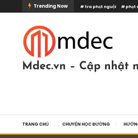
Skip
Trending Now
tra phạt nguội
phạt 
To
Content
Mdec.vn – Cập nhật n
TRANG CHỦ
CHUYỆN HỌC ĐƯỜNG
HƯỚN