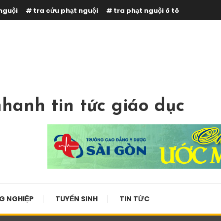
nguội
tra cứu phạt nguội
tra phạt nguội ô tô
hanh tin tức giáo dục
G NGHIỆP
TUYỂN SINH
TIN TỨC