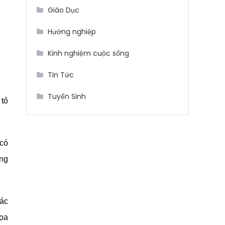
Giáo Dục
Hướng nghiệp
Kinh nghiệm cuộc sống
Tin Tức
Tuyển Sinh
 tỏ
 có
ộng
các
họa