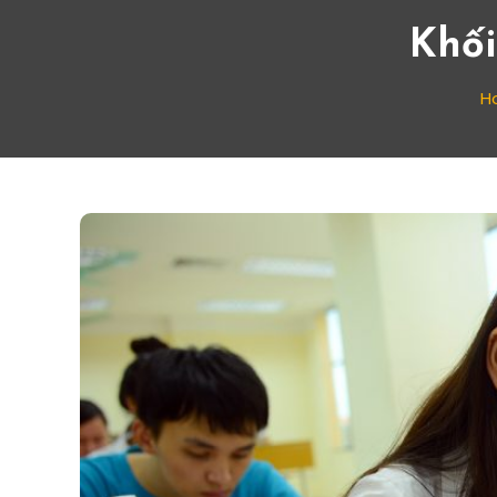
Khố
H