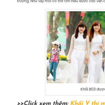
trường. Như vậy mới có thể tìm hiểu được các vấn đề
Khối B03 được
>>Click xem thêm:
Khối V thi 