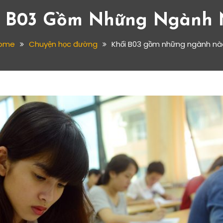
i B03 Gồm Những Ngành 
ome
Chuyện học đường
Khối B03 gồm những ngành nà