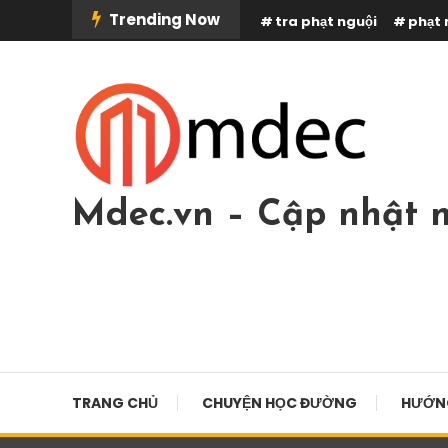
Skip
Trending Now
tra phạt nguội
phạt 
To
Content
Mdec.vn – Cập nhật n
TRANG CHỦ
CHUYỆN HỌC ĐƯỜNG
HƯỚN