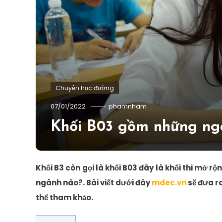
Chuyện học đường
07/01/2022
phamnham
Khối B03 gồm những ng
Khối B3 còn gọi là khối B03 đây là khối thi mở r
ngành nào?. Bài viết dưới đây
mdec.vn
sẽ đưa ra
thể tham khảo.