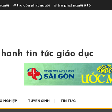
nguội
tra cứu phạt nguội
tra phạt nguội ô tô
hanh tin tức giáo dục
G NGHIỆP
TUYỂN SINH
TIN TỨC