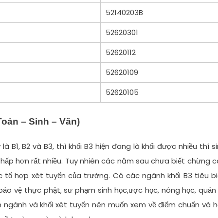
52140203B
52620301
52620112
52620109
52620105
Toán – Sinh – Văn)
B1, B2 và B3, thì khối B3 hiện đang là khối được nhiều thí s
 thấp hơn rất nhiều. Tuy nhiên các năm sau chưa biết chừng 
ác tổ hợp xét tuyển của trường. Có các ngành khối B3 tiêu b
bảo vệ thực phật, sư phạm sinh học,ược học, nông học, quản 
ên ngành và khối xét tuyển nên muốn xem về điểm chuẩn và 