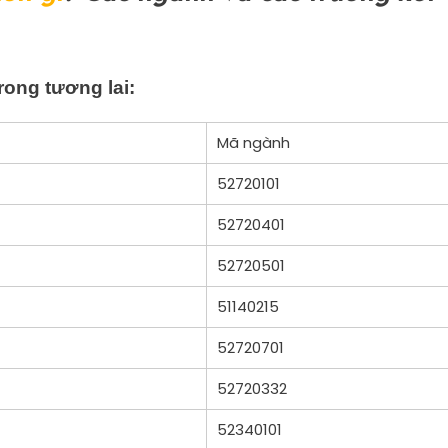
rong tương lai:
Mã ngành
52720101
52720401
52720501
51140215
52720701
52720332
52340101