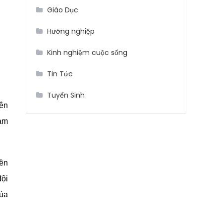
Giáo Dục
Hướng nghiệp
Kinh nghiệm cuộc sống
Tin Tức
Tuyển Sinh
yên
Nam
yền
đội
của