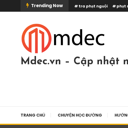
Skip
Trending Now
tra phạt nguội
phạt 
To
Content
Mdec.vn – Cập nhật n
TRANG CHỦ
CHUYỆN HỌC ĐƯỜNG
HƯỚN