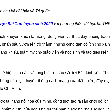
nh chú bộ đội bảo về Tổ quốc
ợc Sài Gòn tuyển sinh 2020
với phương thức xét học bạ THP
ích khuyến khích tài năng, động viên và thúc đẩy phong trào
, phấn đấu vươn lên trở thành những công dân có ích cho xã h
năng khiếu, thẩm mỹ cho giáo viên và học sinh và tạo điều kiện
thể hiện tình cảm và lòng biết ơn sâu sắc tới Bác kính yêu. Th
 thống dân tộc, truyền thống cách mạng của đất nước; đẩy m
Hồ Chí Minh.
ợc tài năng hội họa của mình, đồng thời tạo ra sân chơi bổ ích
 phẩm dự thi của học sinh đã thể hiện được những suy nghĩ, t