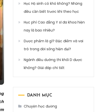
Học Hộ sinh có khó không? Những
điều cần biết trước khi theo học
Học phí Cao đẳng Y sĩ đa khoa hiện
nay là bao nhiêu?
Dược phẩm là gì? Đặc điểm và vai
trò trong đời sống hiện đại?
Ngành điều dưỡng thi khối D được
không? Giải đáp chi tiết
ng
DANH MỤC
ch
Chuyện học đường
êm