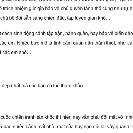
 trách nhiệm giữ gìn bảo vệ chủ quyền lãnh thổ cũng như tự 
 chú bộ đội sẵn sàng chiến đấu, tập luyện gian khổ…
t cách sinh động cảnh tập trận, hành quân, hay bảo vệ biển đ
 các em. Nhiều bức mô tả tình cảm quân dân thắm thiết, như c
với các em nhỏ…
ội đẹp nhất mà các bạn có thể tham khảo.
ộc chiến tranh tàn khốc thì hiện nay vẫn phải đối mặt với nh
à có bao nhiêu cảnh mất nhà, mất của hay nạn đói lại vây quanh.