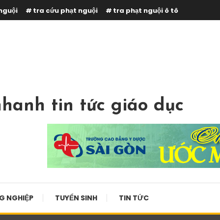
nguội
tra cứu phạt nguội
tra phạt nguội ô tô
hanh tin tức giáo dục
G NGHIỆP
TUYỂN SINH
TIN TỨC