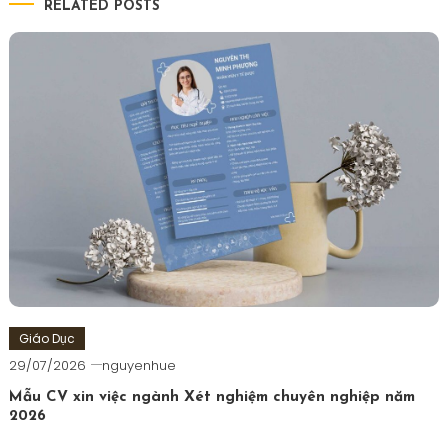
bài
RELATED POSTS
viết
Giáo Dục
29/07/2026
nguyenhue
Mẫu CV xin việc ngành Xét nghiệm chuyên nghiệp năm
2026