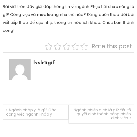
Bài viết trên đây giải đáp thông tin về ngành Phục hồi chức năng là
gì? Công việc và mức lương như thế nào? Đừng quên theo dõi bài
viết tiếp theo để cập nhật thông tin hữu ích khác. Chúc bạn thành
công!
Rate this post
Ivslr1igif
Điều
Ngành pháp y là gì? Các
Ngành phiên dịch là gì? Yếu tố
quyết định thành công phiên
công việc ngành Pháp y
dịch viên
hướng