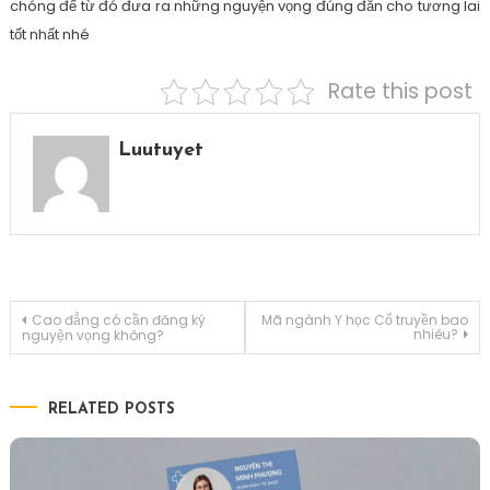
chóng để từ đó đưa ra những nguyện vọng đúng đắn cho tương lai
tốt nhất nhé
Rate this post
Luutuyet
Điều
Cao đẳng có cần đăng ký
Mã ngành Y học Cổ truyền bao
nhiêu?
nguyện vọng không?
hướng
RELATED POSTS
bài
viết