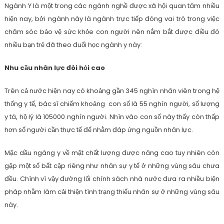
Ngành Y là một trong các ngành nghề được xã hội quan tâm nhiều
hiện nay, bởi ngành này là ngành trực tiếp đóng vai trò trong việc
chăm sóc bảo vệ sức khỏe con người nên nắm bắt được điều đó
nhiều bạn trẻ đã theo đuổi học ngành y này:
Nhu cầu nhân lực đòi hỏi cao
Trên cả nước hiện nay có khoảng gần 345 nghìn nhân viên trong hệ
thống y tế, bác sĩ chiếm khoảng con số là 55 nghìn người, số lượng
y tá, hộ lý là 105000 nghìn người. Nhìn vào con số này thấy còn thấp
hơn số người cần thực tế để nhằm đáp ứng nguồn nhân lực.
Mặc dầu ngàng y về mặt chất lượng được nâng cao tuy nhiên còn
gặp một số bất cập riêng như nhân sự y tế ở những vùng sâu chưa
đều. Chính vì vậy đường lối chính sách nhà nước đưa ra nhiều biện
pháp nhằm làm cải thiện tình trạng thiếu nhân sự ở những vùng sâu
này.