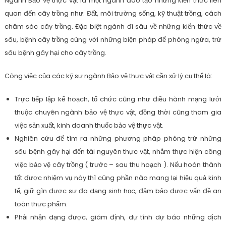
Ngành Bảo vệ thực vật là một ngành đào tạo những kiến thức liên
quan đến cây trồng như: Đất, môi trường sống, kỹ thuật trồng, cách
chăm sóc cây trồng. Đặc biệt ngành đi sâu về những kiến thức về
sâu, bệnh cây trồng cùng với những biện pháp để phòng ngừa, trừ
sâu bệnh gây hại cho cây trồng.
Công việc của các kỹ sư ngành Bảo vệ thực vật cần xử lý cụ thể là:
Trực tiếp lập kế hoạch, tổ chức cũng như điều hành mạng lưới
thuộc chuyên ngành bảo vệ thực vật, đồng thời cũng tham gia
việc sản xuất, kinh doanh thuốc bảo vệ thực vật.
Nghiên cứu để tìm ra những phương pháp phòng trừ những
sâu bệnh gây hại đến tài nguyên thực vật, nhằm thực hiện công
việc bảo vệ cây trồng ( trước – sau thu hoạch ). Nếu hoàn thành
tốt được nhiệm vụ này thì cũng phần nào mang lại hiệu quả kinh
tế, giữ gìn được sự đa dạng sinh học, đảm bảo được vấn đề an
toàn thực phẩm.
Phải nhận dạng được, giám định, dự tính dự báo những dịch