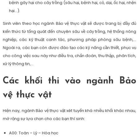
bệnh gây hại cho cây trồng (sâu hại, bệnh hại, cỏ, dại, ốc hại, nhện
hại…).
Sinh viên theo học ngành Bảo vệ thực vật sẽ được trang bị đầy đủ
kiến thức từ tổng quát đến chuyên sâu về cây trồng, hệ thống nông
nghiệp, các kỹ thuật canh tác, phương pháp phòng sâu bệnh,…
Ngoài ra, các bạn còn được đào tạo các kỹ năng cần thiết, phục vụ
cho công việc sau này như điều tra, chẩn đoán, thu thập, phân tích,
xử lý thông tin,…
Các khối thi vào ngành Bảo
vệ thực vật
Hiện nay, ngành Bảo vệ thực vật xét tuyển khá nhiều khối khác nhau,
mở rộng sự lựa chọn cho các bạn thí sinh:
A00: Toán – Lý – Hóa học