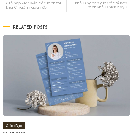
Điều
Tổ hợp xét tuyển các môn thi
Khối D ngành gì? Các tổ hợp
môn khối D hiện nay
khối C ngành quân đội
hướng
RELATED POSTS
bài
viết
Giáo Dục