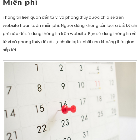
Miễn phí
Thông tin liên quan đến tử vi và phong thủy được chia sẻ trên
website hoàn toàn miễn phí. Người dùng không cần bỏ ra bất kỳ chi
phí nào để sử dụng thông tin trên website. Bạn sử dụng thông tin về
tử vi và phong thủy để có sự chuẩn bị tốt nhất cho khoảng thời gian
sắp tới.