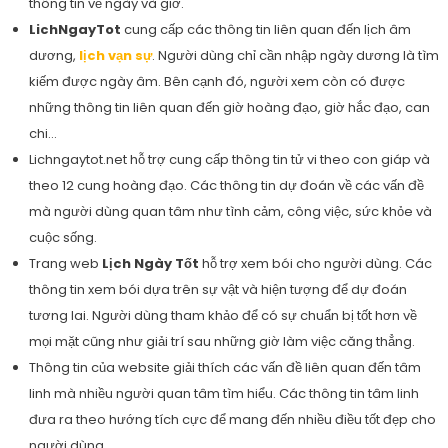
thông tin về ngày và giờ.
LichNgayTot
cung cấp các thông tin liên quan đến lịch âm
dương,
lịch vạn sự
. Người dùng chỉ cần nhập ngày dương là tìm
kiếm được ngày âm. Bên cạnh đó, người xem còn có được
những thông tin liên quan đến giờ hoàng đạo, giờ hắc đạo, can
chi…
Lichngaytot.net hỗ trợ cung cấp thông tin tử vi theo con giáp và
theo 12 cung hoàng đạo. Các thông tin dự đoán về các vấn đề
mà người dùng quan tâm như tình cảm, công việc, sức khỏe và
cuộc sống.
Trang web
Lịch Ngày Tốt
hỗ trợ xem bói cho người dùng. Các
thông tin xem bói dựa trên sự vật và hiện tượng để dự đoán
tương lai. Người dùng tham khảo để có sự chuẩn bị tốt hơn về
mọi mặt cũng như giải trí sau những giờ làm việc căng thẳng.
Thông tin của website giải thích các vấn đề liên quan đến tâm
linh mà nhiều người quan tâm tìm hiểu. Các thông tin tâm linh
đưa ra theo hướng tích cực để mang đến nhiều điều tốt đẹp cho
người dùng.