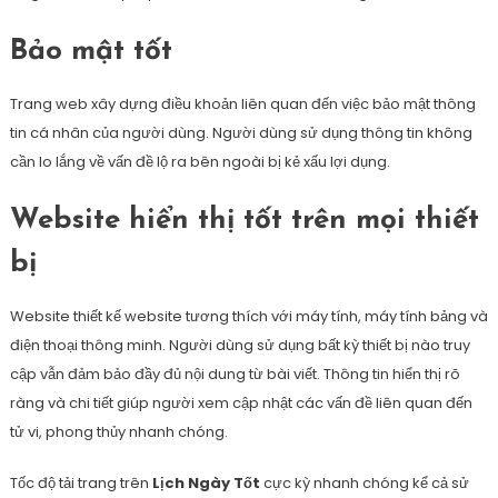
Bảo mật tốt
Trang web xây dựng điều khoản liên quan đến việc bảo mật thông
tin cá nhân của người dùng. Người dùng sử dụng thông tin không
cần lo lắng về vấn đề lộ ra bên ngoài bị kẻ xấu lợi dụng.
Website hiển thị tốt trên mọi thiết
bị
Website thiết kế website tương thích với máy tính, máy tính bảng và
điện thoại thông minh. Người dùng sử dụng bất kỳ thiết bị nào truy
cập vẫn đảm bảo đầy đủ nội dung từ bài viết. Thông tin hiển thị rõ
ràng và chi tiết giúp người xem cập nhật các vấn đề liên quan đến
tử vi, phong thủy nhanh chóng.
Tốc độ tải trang trên
Lịch Ngày Tốt
cực kỳ nhanh chóng kể cả sử