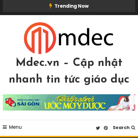
Skip
Trending Now
To
Content
Mdec.vn – Cập nhật
nhanh tin tức giáo dục
Menu
Search