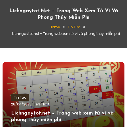
Lichngaytot.net – Trang Web Xem Tử Vi Và
Phong Thủy Miễn Phí
Home
Tin Tức
Lichngaytot.net – Trang web xem tử vi và phong thủy miễn phí
Tin Tức
28/04/2023
ivslr1igif
Lichngaytot.net – Trang web xem tử vi và
phong thủy miễn phí