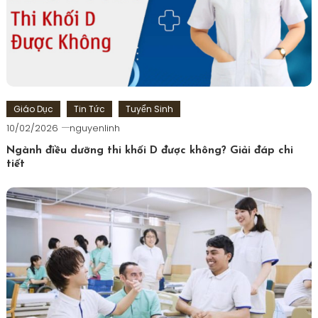
Giáo Dục
Tin Tức
Tuyển Sinh
10/02/2026
nguyenlinh
Ngành điều dưỡng thi khối D được không? Giải đáp chi
tiết