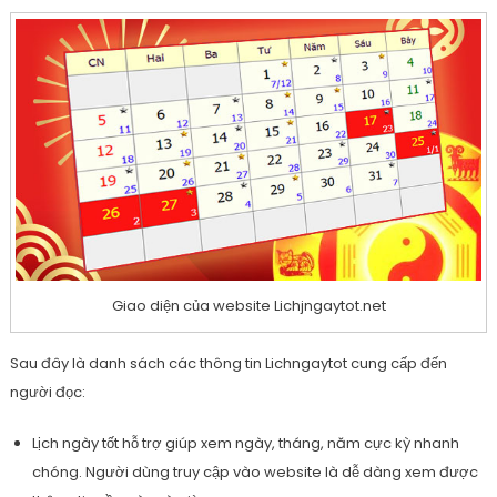
Giao diện của website Lichjngaytot.net
Sau đây là danh sách các thông tin Lichngaytot cung cấp đến
người đọc:
Lịch ngày tốt hỗ trợ giúp xem ngày, tháng, năm cực kỳ nhanh
chóng. Người dùng truy cập vào website là dễ dàng xem được