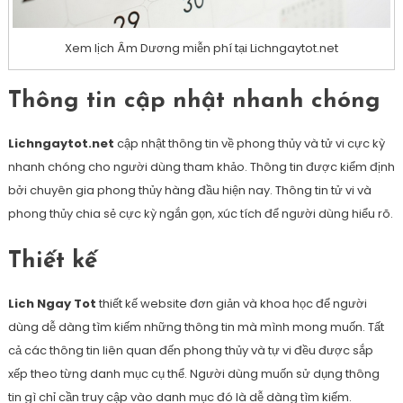
Xem lịch Âm Dương miễn phí tại Lichngaytot.net
Thông tin cập nhật nhanh chóng
Lichngaytot.net
cập nhật thông tin về phong thủy và tử vi cực kỳ
nhanh chóng cho người dùng tham khảo. Thông tin được kiểm định
bởi chuyên gia phong thủy hàng đầu hiện nay. Thông tin tử vi và
phong thủy chia sẻ cực kỳ ngắn gọn, xúc tích để người dùng hiểu rõ.
Thiết kế
Lich Ngay Tot
thiết kế website đơn giản và khoa học để người
dùng dễ dàng tìm kiếm những thông tin mà mình mong muốn. Tất
cả các thông tin liên quan đến phong thủy và tự vi đều được sắp
xếp theo từng danh mục cụ thể. Người dùng muốn sử dụng thông
tin gì chỉ cần truy cập vào danh mục đó là dễ dàng tìm kiếm.