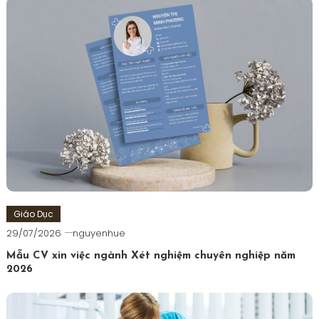
viết
Giáo Dục
29/07/2026
nguyenhue
Mẫu CV xin việc ngành Xét nghiệm chuyên nghiệp năm
2026