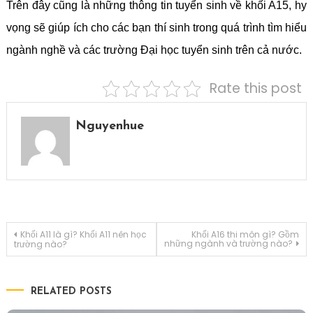
Trên đây cũng là những thông tin tuyển sinh về khối A15, hy
vọng sẽ giúp ích cho các bạn thí sinh trong quá trình tìm hiểu
ngành nghề và các trường Đại học tuyển sinh trên cả nước.
Rate this post
Nguyenhue
Điều
Khối A11 là gì? Khối A11 nên học
Khối A16 thi môn gì? Gồm
những ngành và trường nào?
trường nào?
hướng
RELATED POSTS
bài