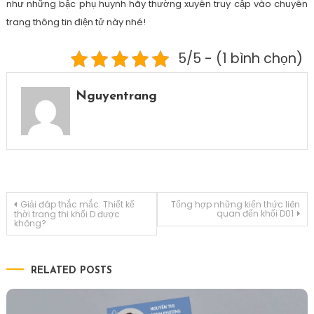
như những bậc phụ huynh hãy thường xuyên truy cập vào chuyên
trang thông tin điện tử này nhé!
5/5 - (1 bình chọn)
Nguyentrang
Điều
Giải đáp thắc mắc: Thiết kế
Tổng hợp những kiến thức liên
quan đến khối D01
thời trang thi khối D được
không?
hướng
bài
RELATED POSTS
viết