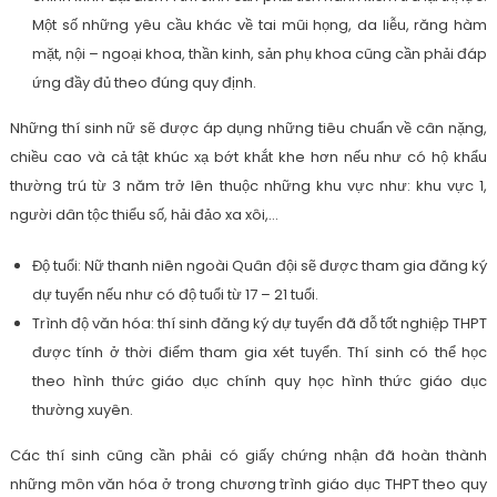
Một số những yêu cầu khác về tai mũi họng, da liễu, răng hàm
mặt, nội – ngoại khoa, thần kinh, sản phụ khoa cũng cần phải đáp
ứng đầy đủ theo đúng quy định.
Những thí sinh nữ sẽ được áp dụng những tiêu chuẩn về cân nặng,
chiều cao và cả tật khúc xạ bớt khắt khe hơn nếu như có hộ khẩu
thường trú từ 3 năm trở lên thuộc những khu vực như: khu vực 1,
người dân tộc thiểu số, hải đảo xa xôi,…
Độ tuổi: Nữ thanh niên ngoài Quân đội sẽ được tham gia đăng ký
dự tuyển nếu như có độ tuổi từ 17 – 21 tuổi.
Trình độ văn hóa: thí sinh đăng ký dự tuyển đã đỗ tốt nghiệp THPT
được tính ở thời điểm tham gia xét tuyển. Thí sinh có thể học
theo hình thức giáo dục chính quy học hình thức giáo dục
thường xuyên.
Các thí sinh cũng cần phải có giấy chứng nhận đã hoàn thành
những môn văn hóa ở trong chương trình giáo dục THPT theo quy