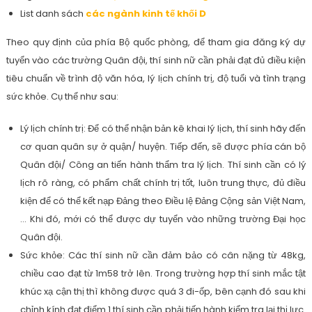
List danh sách
các ngành kinh tế khối D
Theo quy định của phía Bộ quốc phòng, để tham gia đăng ký dự
tuyển vào các trường Quân đội, thí sinh nữ cần phải đạt đủ điều kiện
tiêu chuẩn về trình độ văn hóa, lý lịch chính trị, độ tuổi và tình trạng
sức khỏe. Cụ thể như sau:
Lý lịch chính trị: Để có thể nhận bản kê khai lý lịch, thí sinh hãy đến
cơ quan quân sự ở quận/ huyện. Tiếp đến, sẽ được phía cán bộ
Quân đội/ Công an tiến hành thẩm tra lý lịch. Thí sinh cần có lý
lịch rõ ràng, có phẩm chất chính trị tốt, luôn trung thực, đủ điều
kiện để có thể kết nạp Đảng theo Điều lệ Đảng Cộng sản Việt Nam,
… Khi đó, mới có thể được dự tuyển vào những trường Đại học
Quân đội.
Sức khỏe: Các thí sinh nữ cần đảm bảo có cân nặng từ 48kg,
chiều cao đạt từ 1m58 trở lên. Trong trường hợp thí sinh mắc tật
khúc xạ cận thị thì không được quá 3 đi-ốp, bên cạnh đó sau khi
chỉnh kính đạt điểm 1 thí sinh cần phải tiến hành kiểm tra lại thị lực.