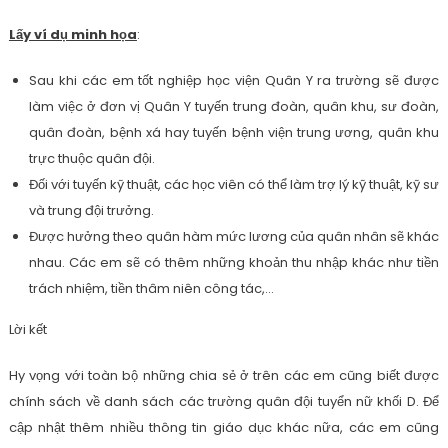
Lấy ví dụ minh họa
:
Sau khi các em tốt nghiệp học viện Quân Y ra trường sẽ được
làm việc ở đơn vị Quân Y tuyến trung đoàn, quân khu, sư đoàn,
quân đoàn, bệnh xá hay tuyến bệnh viện trung ương, quân khu
trực thuộc quân đội.
Đối với tuyến kỹ thuật, các học viên có thể làm trợ lý kỹ thuật, kỹ sư
và trung đội trưởng.
Được hưởng theo quân hàm mức lương của quân nhân sẽ khác
nhau. Các em sẽ có thêm những khoản thu nhập khác như tiền
trách nhiệm, tiền thâm niên công tác,…
Lời kết
Hy vọng với toàn bộ những chia sẻ ở trên các em cũng biết được
chính sách về danh sách các trường quân đội tuyển nữ khối D. Để
cập nhật thêm nhiều thông tin giáo dục khác nữa, các em cũng