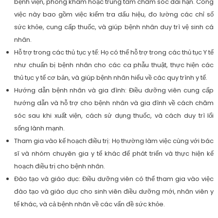
bệnh viện, phòng khám hoặc trung tâm chăm sóc dài hạn. Công
việc này bao gồm việc kiểm tra dấu hiệu, đo lường các chỉ số
sức khỏe, cung cấp thuốc, và giúp bệnh nhân duy trì vệ sinh cá
nhân.
Hỗ trợ trong các thủ tục y tế: Họ có thể hỗ trợ trong các thủ tục Y tế
như chuẩn bị bệnh nhân cho các ca phẫu thuật, thực hiện các
thủ tục y tế cơ bản, và giúp bệnh nhân hiểu về các quy trình y tế.
Hướng dẫn bệnh nhân và gia đình: Điều dưỡng viên cung cấp
hướng dẫn và hỗ trợ cho bệnh nhân và gia đình về cách chăm
sóc sau khi xuất viện, cách sử dụng thuốc, và cách duy trì lối
sống lành mạnh.
Tham gia vào kế hoạch điều trị: Họ thường làm việc cùng với bác
sĩ và nhóm chuyên gia y tế khác để phát triển và thực hiện kế
hoạch điều trị cho bệnh nhân.
Đào tạo và giáo dục: Điều dưỡng viên có thể tham gia vào việc
đào tạo và giáo dục cho sinh viên điều dưỡng mới, nhân viên y
tế khác, và cả bệnh nhân về các vấn đề sức khỏe.