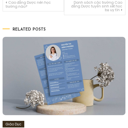
Điều
Cao đẳng Dược nên học
Danh sách các trường Cao
đẳng Dược tuyển sinh xét học
trường nào?
bạ uy tín
hướng
bài
RELATED POSTS
viết
Giáo Dục