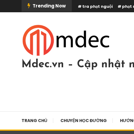
Skip
Trending Now
tra phạt nguội
phạt 
To
Content
Mdec.vn – Cập nhật n
TRANG CHỦ
CHUYỆN HỌC ĐƯỜNG
HƯỚN