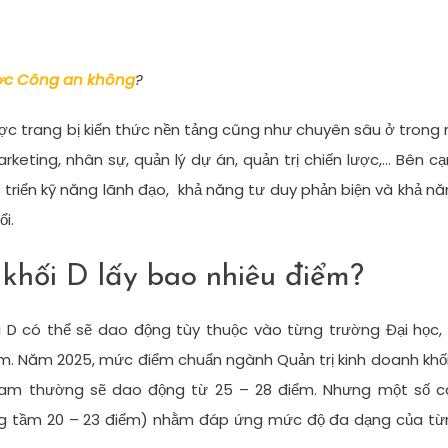
ược Công an không
?
ợc trang bị kiến thức nền tảng cũng như chuyên sâu ở trong 
Marketing, nhân sự, quản lý dự án, quản trị chiến lược,… Bên c
triển kỹ năng lãnh đạo, khả năng tư duy phản biện và khả n
i.
khối D lấy bao nhiêu điểm?
i D có thể sẽ dao động tùy thuộc vào từng trường Đại học,
m. Năm 2025, mức điểm chuẩn ngành Quản trị kinh doanh khố
Nam thường sẽ dao động từ 25 – 28 điểm. Nhưng một số c
g tầm 20 – 23 điểm) nhằm đáp ứng mức độ đa dạng của từ