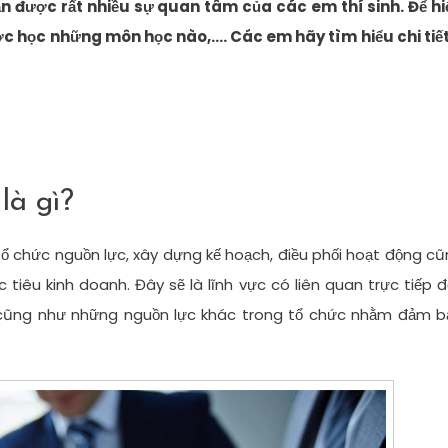
n được rất nhiều sự quan tâm của các em thí sinh. Để hi
ợc học những môn học nào,…. Các em hãy tìm hiểu chi tiết
là gì?
ổ chức nguồn lực, xây dựng kế hoạch, điều phối hoạt động c
tiêu kinh doanh. Đây sẽ là lĩnh vực có liên quan trực tiếp 
ính cũng như những nguồn lực khác trong tổ chức nhằm đảm 