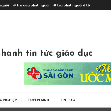
nguội
tra cứu phạt nguội
tra phạt nguội ô tô
hanh tin tức giáo dục
G NGHIỆP
TUYỂN SINH
TIN TỨC