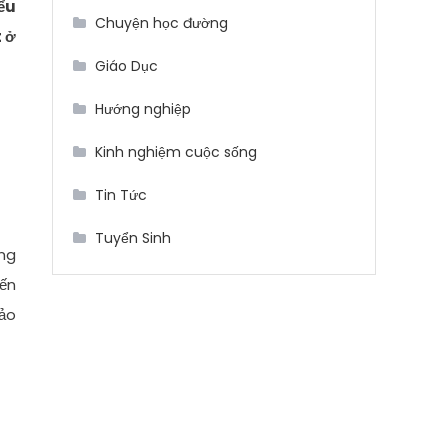
ểu
Chuyện học đường
 ở
Giáo Dục
Hướng nghiệp
Kinh nghiệm cuộc sống
Tin Tức
Tuyển Sinh
ũng
đến
bảo