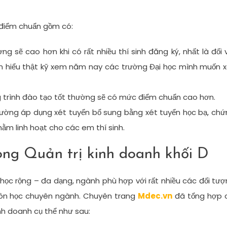
điểm chuẩn gồm có:
g sẽ cao hơn khi có rất nhiều thí sinh đăng ký, nhất là đối 
ìm hiểu thật kỹ xem năm nay các trường Đại học mình muốn 
g trình đào tạo tốt thường sẽ có mức điểm chuẩn cao hơn.
rường áp dụng xét tuyển bổ sung bằng xét tuyển học bạ, ch
hằm linh hoạt cho các em thí sinh.
ng Quản trị kinh doanh khối D
học rộng – đa dạng, ngành phù hợp với rất nhiều các đối tư
ôn học chuyên ngành. Chuyên trang
Mdec.vn
đã tổng hợp 
inh doanh cụ thể như sau: