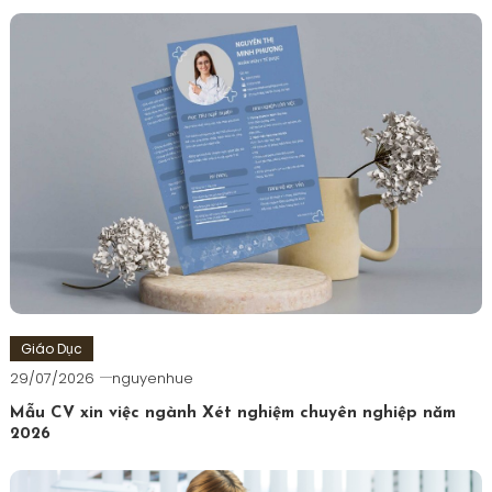
viết
Giáo Dục
29/07/2026
nguyenhue
Mẫu CV xin việc ngành Xét nghiệm chuyên nghiệp năm
2026