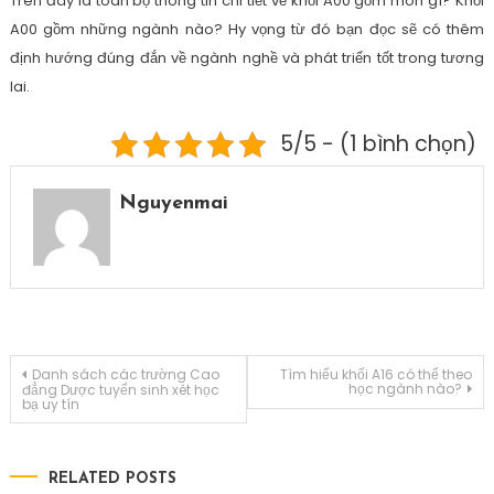
Trên đây là toàn bộ thông tin chi tiết về khối A00 gồm môn gì? Khối
A00 gồm những ngành nào? Hy vọng từ đó bạn đọc sẽ có thêm
định hướng đúng đắn về ngành nghề và phát triển tốt trong tương
lai.
5/5 - (1 bình chọn)
Nguyenmai
Điều
Danh sách các trường Cao
Tìm hiểu khối A16 có thể theo
học ngành nào?
đẳng Dược tuyển sinh xét học
bạ uy tín
hướng
bài
RELATED POSTS