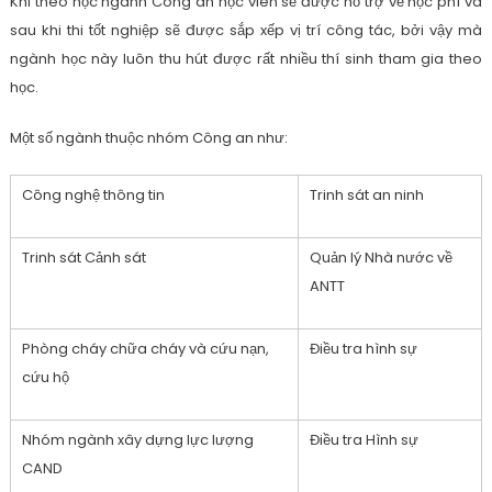
Khi theo học ngành Công an học viên sẽ được hỗ trợ về học phí và
sau khi thi tốt nghiệp sẽ được sắp xếp vị trí công tác, bởi vậy mà
ngành học này luôn thu hút được rất nhiều thí sinh tham gia theo
học.
Một số ngành thuộc nhóm Công an như:
Công nghệ thông tin
Trinh sát an ninh
Trinh sát Cảnh sát
Quản lý Nhà nước về
ANTT
Phòng cháy chữa cháy và cứu nạn,
Điều tra hình sự
cứu hộ
Nhóm ngành xây dựng lực lượng
Điều tra Hình sự
CAND