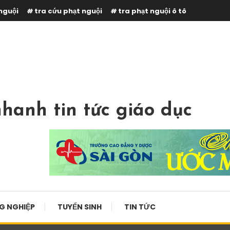
nguội
tra cứu phạt nguội
tra phạt nguội ô tô
hanh tin tức giáo dục
G NGHIỆP
TUYỂN SINH
TIN TỨC