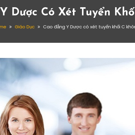
Y Dược Có Xét Tuyển Khố
me
Giáo Dục
Cao đẳng Y Dược có xét tuyển khối C kh