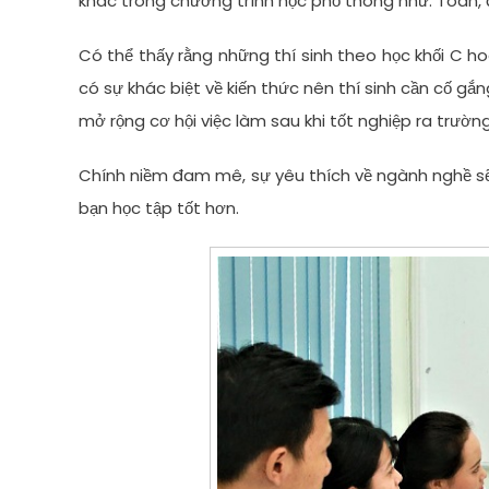
khác trong chương trình học phổ thông như: Toán, đị
Có thể thấy rằng những thí sinh theo học khối C 
có sự khác biệt về kiến thức nên thí sinh cần cố gắ
mở rộng cơ hội việc làm sau khi tốt nghiệp ra trường
Chính niềm đam mê, sự yêu thích về ngành nghề sẽ
bạn học tập tốt hơn.