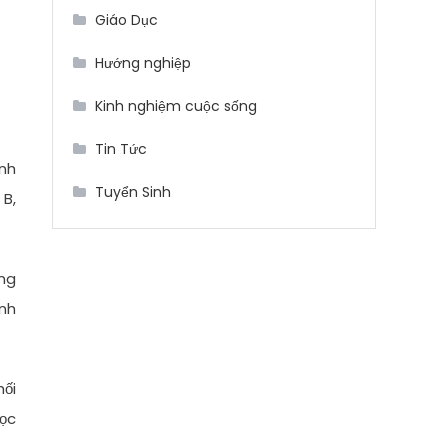
Giáo Dục
Hướng nghiệp
Kinh nghiệm cuộc sống
Tin Tức
ạnh
Tuyển Sinh
 B,
ờng
ành
hối
học