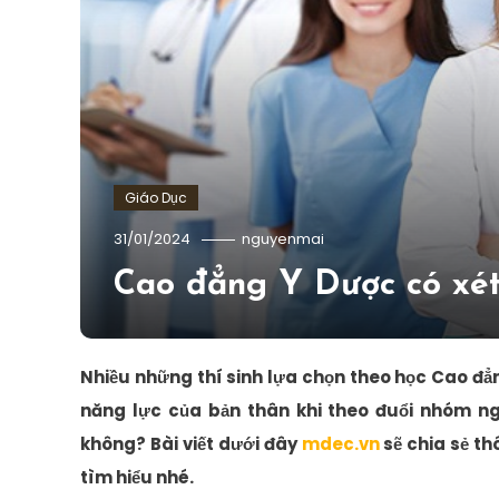
Giáo Dục
31/01/2024
nguyenmai
Cao đẳng Y Dược có xét
Nhiều những thí sinh lựa chọn theo học Cao đẳ
năng lực của bản thân khi theo đuổi nhóm n
không? Bài viết dưới đây
mdec.vn
sẽ chia sẻ th
tìm hiểu nhé.