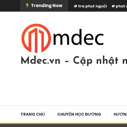
Skip
Trending Now
tra phạt nguội
phạt 
To
Content
Mdec.vn – Cập nhật n
TRANG CHỦ
CHUYỆN HỌC ĐƯỜNG
HƯỚN