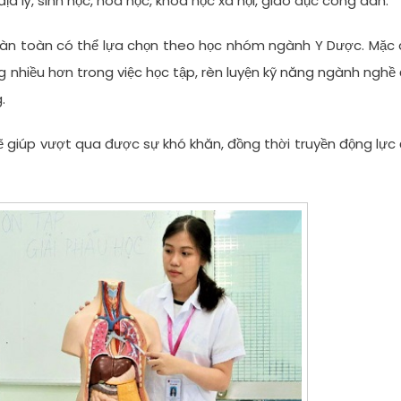
a lý, sinh học, hóa học, khoa học xã hội, giáo dục công dân.
hoàn toàn có thể lựa chọn theo học nhóm ngành Y Dược. Mặc
ng nhiều hơn trong việc học tập, rèn luyện kỹ năng ngành nghề
.
 giúp vượt qua được sự khó khăn, đồng thời truyền động lực