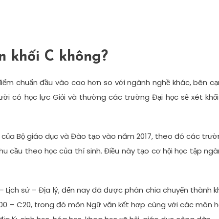
n khối C không?
điểm chuẩn đầu vào cao hơn so với ngành nghề khác, bên c
ời có học lực Giỏi và thường các trường Đại học sẽ xét khối
nh của Bộ giáo dục và Đào tạo vào năm 2017, theo đó các trư
 cầu theo học của thí sinh. Điều này tạo cơ hội học tập ng
Lịch sử – Địa lý, đến nay đã được phân chia chuyển thành k
C00 – C20, trong đó môn Ngữ văn kết hợp cùng với các môn 