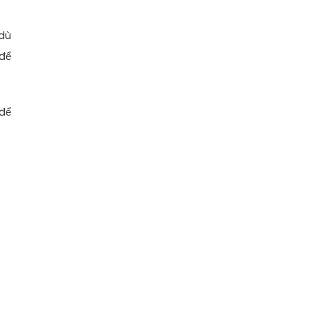
 dù
 để
 để