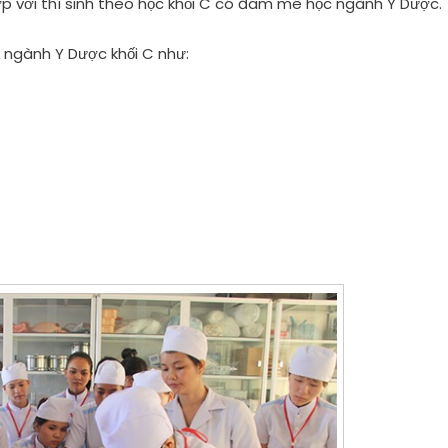
 với thí sinh theo học khối C có đam mê học ngành Y Dược.
o ngành Y Dược khối C như: