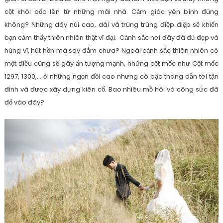
cột khói bốc lên từ những mái nhà. Cảm giác yên bình đúng
không? Những dãy núi cao, dài và trùng trùng điệp điệp sẽ khiến
bạn cảm thấy thiên nhiên thật vĩ đại. Cảnh sắc nơi đây đã đủ đẹp và
hùng vĩ, hút hồn mà say đắm chưa? Ngoài cảnh sắc thiên nhiên có
một điều cũng sẽ gây ấn tượng mạnh, những cột mốc như Cột mốc
1297, 1300,… ở những ngọn đồi cao nhưng có bậc thang dẫn tới tận
đỉnh và được xây dựng kiên cố. Bao nhiêu mồ hôi và công sức đã
đổ vào đây?