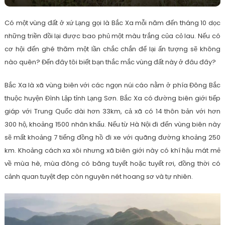
Có một vùng đất ở xứ Lạng gọi là Bắc Xa mỗi năm đến tháng 10 dọc
những triền đồi lại được bao phủ một màu trắng của cỏ lau. Nếu có
cơ hội đến ghé thăm một lần chắc chắn để lại ấn tượng sẽ không
nào quên? Đến đây tôi biết bạn thắc mắc vùng đất này ở đâu đây?
Bắc Xa là xã vùng biên với các ngọn núi cáo nằm ở phía Đông Bắc
thuộc huyện Đình Lập tỉnh Lạng Sơn. Bắc Xa có đường biên giới tiếp
giáp với Trung Quốc dài hơn 33km, cả xã có 14 thôn bản với hơn
300 hộ, khoảng 1500 nhân khẩu. Nếu từ Hà Nội đi đến vùng biên này
sẽ mất khoảng 7 tiếng đồng hồ đi xe với quãng đường khoảng 250
km. Khoảng cách xa xôi nhưng xã biên giới này có khí hậu mát mẻ
về mùa hè, mùa đông có băng tuyết hoặc tuyết rơi, đồng thời có
cảnh quan tuyệt đẹp còn nguyên nét hoang sơ và tự nhiên.