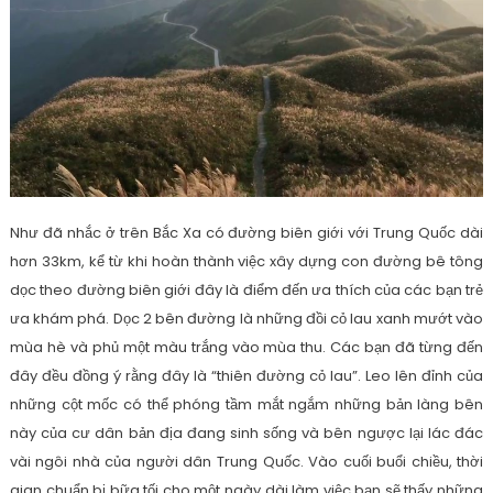
Như đã nhắc ở trên Bắc Xa có đường biên giới với Trung Quốc dài
hơn 33km, kể từ khi hoàn thành việc xây dựng con đường bê tông
dọc theo đường biên giới đây là điểm đến ưa thích của các bạn trẻ
ưa khám phá. Dọc 2 bên đường là những đồi cỏ lau xanh mướt vào
mùa hè và phủ một màu trắng vào mùa thu. Các bạn đã từng đến
đây đều đồng ý rằng đây là “thiên đường cỏ lau”. Leo lên đỉnh của
những cột mốc có thể phóng tầm mắt ngắm những bản làng bên
này của cư dân bản địa đang sinh sống và bên ngược lại lác đác
vài ngôi nhà của người dân Trung Quốc. Vào cuối buổi chiều, thời
gian chuẩn bị bữa tối cho một ngày dài làm việc bạn sẽ thấy những