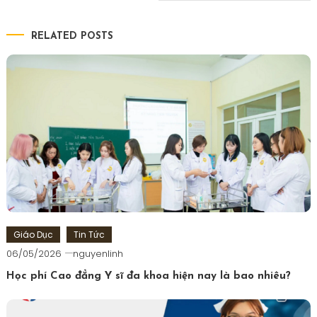
hướng
bài
RELATED POSTS
viết
Giáo Dục
Tin Tức
06/05/2026
nguyenlinh
Học phí Cao đẳng Y sĩ đa khoa hiện nay là bao nhiêu?