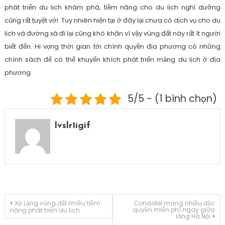
phát triển du lịch khám phá, tiềm năng cho du lịch nghỉ dưỡng
cũng rất tuyệt với. Tuy nhiên hiện tại ở đây lại chưa có dịch vụ cho du
lịch và đường xá đi lại cũng khó khăn vì vậy vùng đất này rất ít người
biết đến. Hi vọng thời gian tới chính quyền địa phương có những
chính sách để có thể khuyến khích phát triển mảng du lịch ở địa
phương.
5/5 - (1 bình chọn)
Ivslr1igif
Điều
Xứ Lạng vùng đất nhiều tiềm
Condotel mang nhiều đặc
quyền miễn phí ngay giữa
năng phát triển du lịch
lòng Hà Nội