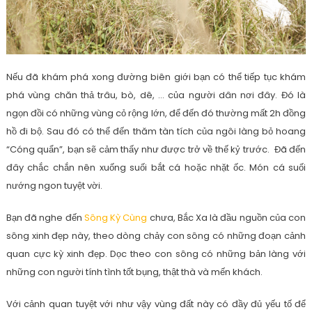
Nếu đã khám phá xong đường biên giới bạn có thể tiếp tục khám
phá vùng chăn thả trâu, bò, dê, … của người dân nơi đây. Đó là
ngọn đồi có những vùng cỏ rộng lớn, để đến đó thường mất 2h đồng
hồ đi bộ. Sau đó có thể đến thăm tàn tích của ngôi làng bỏ hoang
“Cóng quẩn”, bạn sẽ cảm thấy như được trở về thế kỷ trước. Đã đến
đây chắc chắn nên xuống suối bắt cá hoặc nhặt ốc. Món cá suối
nướng ngon tuyệt vời.
Bạn đã nghe đến
Sông Kỳ Cùng
chưa, Bắc Xa là đầu nguồn của con
sông xinh đẹp này, theo dòng chảy con sông có những đoạn cảnh
quan cực kỳ xinh đẹp. Dọc theo con sông có những bản làng với
những con người tính tình tốt bụng, thật thà và mến khách.
Với cảnh quan tuyệt với như vậy vùng đất này có đầy đủ yếu tố để